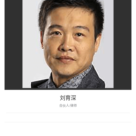
刘育深
合伙人/律师